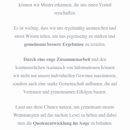
können wir Muster erkennen, die uns einen Vorteil
verschaffen.
Es ist wichtig, dass wir uns regelmäßig austauschen und
unser Wissen teilen, um uns gegenseitig zu stärken und
gemeinsam bessere Ergebnisse
zu erzielen.
Durch eine enge Zusammenarbeit
und den
kontinuierlichen Austausch von Informationen können
wir nicht nur unsere individuellen Gewinne maximieren,
sondern auch eine starke Gemeinschaft aufbauen, die auf
Vertrauen und gemeinsamen Erfolgen basiert.
Lasst uns diese Chance nutzen, um gemeinsam unsere
Wettstrategien auf das nächste Level zu heben und dabei
Quotenentwicklung im Auge
stets die
zu behalten.