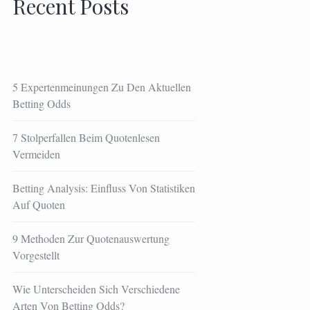
Recent Posts
5 Expertenmeinungen Zu Den Aktuellen
Betting Odds
7 Stolperfallen Beim Quotenlesen
Vermeiden
Betting Analysis: Einfluss Von Statistiken
Auf Quoten
9 Methoden Zur Quotenauswertung
Vorgestellt
Wie Unterscheiden Sich Verschiedene
Arten Von Betting Odds?