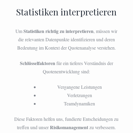
Statistiken interpretieren
Statistiken richtig zu interpretieren
Um
, müssen wir
die relevanten Datenpunkte identifizieren und deren
Bedeutung im Kontext der Quotenanalyse verstehen.
Schlüsselfaktoren
für ein tieferes Verständnis der
Quotenentwicklung sind:
Vergangene Leistungen
Verletzungen
Teamdynamiken
Diese Faktoren helfen uns, fundierte Entscheidungen zu
Risikomanagement
treffen und unser
zu verbessern.