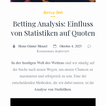
Betting Odds
Betting Analysis: Einfluss
von Statistiken auf Quoten
Heinz-Günter Menzel
Oktober 4, 2025
für
Kommentare deaktiviert
Betting
Analysis:
In der heutigen Welt des Wettens
sind wir ständig auf
Einfluss
der Suche nach neuen Wegen, um unsere Chancen zu
von
maximieren und erfolgreich zu sein. Eine der
Statistiken
auf
entscheidenden Methoden, die wir dabei nutzen, ist die
Quoten
Analyse von Statistiken
.