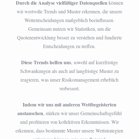
Durch die Analyse vielfältiger Datenquellen
können
wir wertvolle Trends und Muster erkennen, die unsere
Wettentscheidungen maßgeblich beeinflussen.
Gemeinsam nutzen wir Statistiken, um die
Quotenentwicklung besser zu verstehen und fundierte
Entscheidungen zu treffen.
Diese Trends helfen uns
, sowohl auf kurzfristige
Schwankungen als auch auf langfristige Muster zu
reagieren, was unser Risikomanagement erheblich
verbessert.
Indem wir uns mit anderen Wettbegeisterten
austauschen
, stärken wir unser Gemeinschaftsgefühl
und profitieren von kollektiven Erkenntnissen. Wir
erkennen, dass bestimmte Muster unsere Wettstrategien