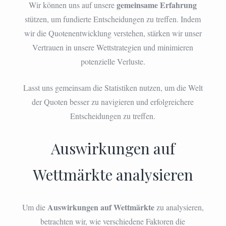
gemeinsame Erfahrung
Wir können uns auf unsere
stützen, um fundierte Entscheidungen zu treffen. Indem
wir die Quotenentwicklung verstehen, stärken wir unser
Vertrauen in unsere Wettstrategien und minimieren
potenzielle Verluste.
Lasst uns gemeinsam die Statistiken nutzen, um die Welt
der Quoten besser zu navigieren und erfolgreichere
Entscheidungen zu treffen.
Auswirkungen auf
Wettmärkte analysieren
Auswirkungen auf Wettmärkte
Um die
zu analysieren,
betrachten wir, wie verschiedene Faktoren die