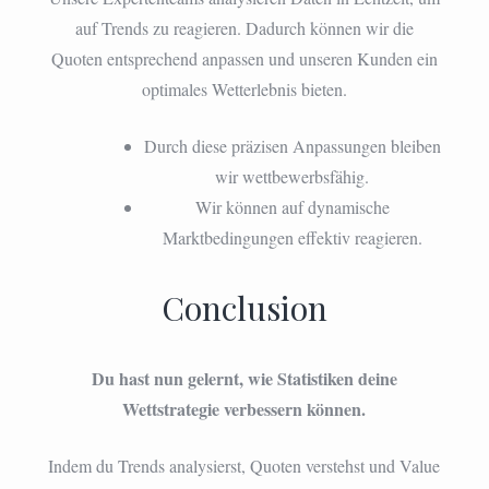
auf Trends zu reagieren. Dadurch können wir die
Quoten entsprechend anpassen und unseren Kunden ein
optimales Wetterlebnis bieten.
Durch diese präzisen Anpassungen bleiben
wir wettbewerbsfähig.
Wir können auf dynamische
Marktbedingungen effektiv reagieren.
Conclusion
Du hast nun gelernt, wie Statistiken deine
Wettstrategie verbessern können.
Indem du Trends analysierst, Quoten verstehst und Value