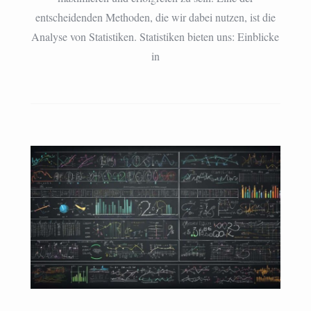
entscheidenden Methoden, die wir dabei nutzen, ist die
Analyse von Statistiken. Statistiken bieten uns: Einblicke
in