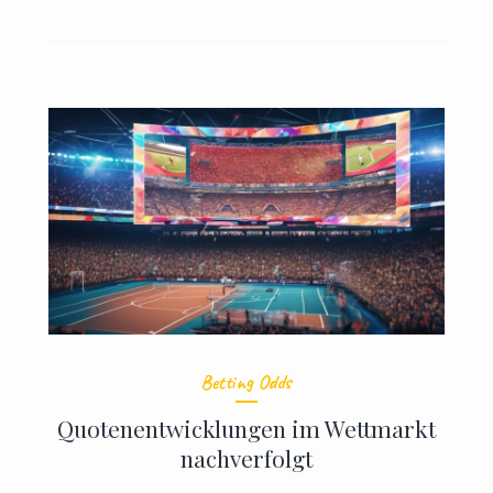
Betting Odds
Quotenentwicklungen im Wettmarkt
nachverfolgt