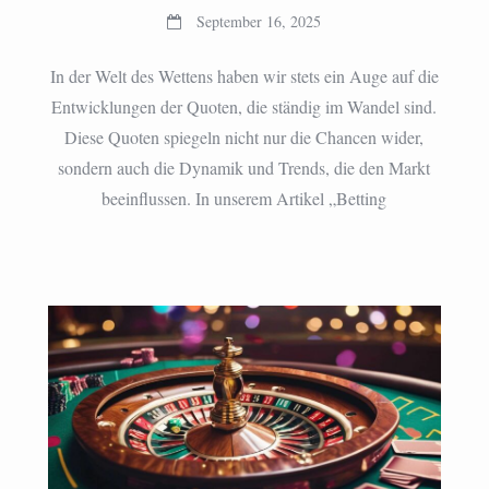
September 16, 2025
In der Welt des Wettens haben wir stets ein Auge auf die
Entwicklungen der Quoten, die ständig im Wandel sind.
Diese Quoten spiegeln nicht nur die Chancen wider,
sondern auch die Dynamik und Trends, die den Markt
beeinflussen. In unserem Artikel „Betting