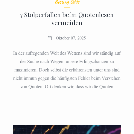
Betting Odds
7 Stolperfallen beim Quotenlesen
vermeiden
Oktober 07, 2025
In der aufregenden Welt des Wettens sind wir ständig auf
der Suche nach Wegen, unsere Erfolgschancen zu
maximieren. Doch selbst die erfahrensten unter uns sind
nicht immun gegen die häufigsten Fehler beim Verstehen
von Quoten. Oft denken wir, dass wir die Quoten