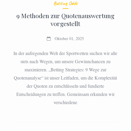
Betting Odds
9 Methoden zur Quotenauswertung
vorgestellt
Oktober 01, 2025
In der aufregenden Welt der Sportwetten suchen wir alle
stets nach Wegen, um unsere Gewinnchancen zu
maximieren. „Betting Strategies: 9 Wege zur
Quotenanalyse“ ist unser Leitfaden, um die Komplexität
der Quoten zu entschlüsseln und fundierte
Entscheidungen zu treffen. Gemeinsam erkunden wir
verschiedene