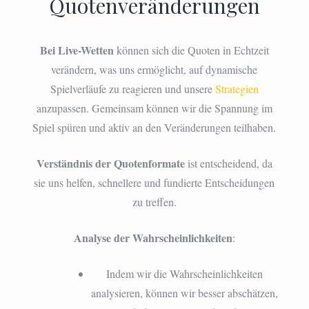
Quotenveränderungen
Bei Live-Wetten
können sich die Quoten in Echtzeit
verändern, was uns ermöglicht, auf dynamische
Spielverläufe zu reagieren und unsere
Strategien
anzupassen. Gemeinsam können wir die Spannung im
Spiel spüren und aktiv an den Veränderungen teilhaben.
Verständnis der Quotenformate
ist entscheidend, da
sie uns helfen, schnellere und fundierte Entscheidungen
zu treffen.
Analyse der Wahrscheinlichkeiten
:
Indem wir die Wahrscheinlichkeiten
analysieren, können wir besser abschätzen,