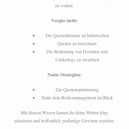
zu wetten.
Vergiss nicht:
Die Quotenformate zu beherrschen
Quoten zu berechnen
Die Bedeutung von Favoriten und
Underdogs zu verstehen
Nutze Strategien:
Zur Quotenoptimierung
Halte dein Risikomanagement im Blick
Mit diesem Wissen kannst du deine Wetten klug
platzieren und hoffentlich großartige Gewinne erzielen.