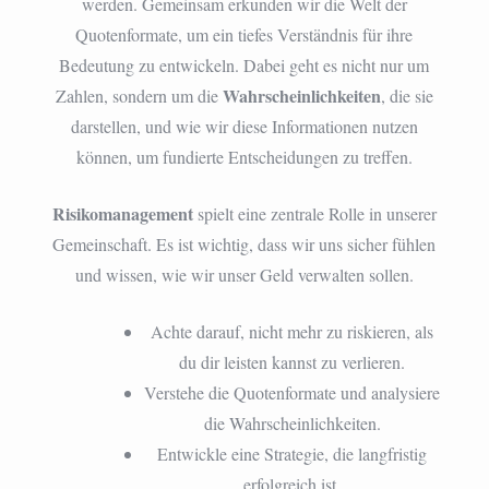
werden. Gemeinsam erkunden wir die Welt der
Quotenformate, um ein tiefes Verständnis für ihre
Bedeutung zu entwickeln. Dabei geht es nicht nur um
Wahrscheinlichkeiten
Zahlen, sondern um die
, die sie
darstellen, und wie wir diese Informationen nutzen
können, um fundierte Entscheidungen zu treffen.
Risikomanagement
spielt eine zentrale Rolle in unserer
Gemeinschaft. Es ist wichtig, dass wir uns sicher fühlen
und wissen, wie wir unser Geld verwalten sollen.
Achte darauf, nicht mehr zu riskieren, als
du dir leisten kannst zu verlieren.
Verstehe die Quotenformate und analysiere
die Wahrscheinlichkeiten.
Entwickle eine Strategie, die langfristig
erfolgreich ist.