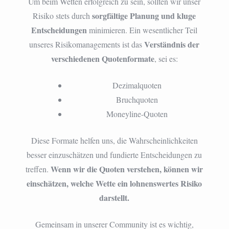
Um beim Wetten erfolgreich zu sein, sollten wir unser
sorgfältige Planung und kluge
Risiko stets durch
Entscheidungen
minimieren. Ein wesentlicher Teil
Verständnis der
unseres Risikomanagements ist das
verschiedenen Quotenformate
, sei es:
Dezimalquoten
Bruchquoten
Moneyline-Quoten
Diese Formate helfen uns, die Wahrscheinlichkeiten
besser einzuschätzen und fundierte Entscheidungen zu
Wenn wir die Quoten verstehen, können wir
treffen.
einschätzen, welche Wette ein lohnenswertes Risiko
darstellt.
Gemeinsam in unserer Community ist es wichtig,