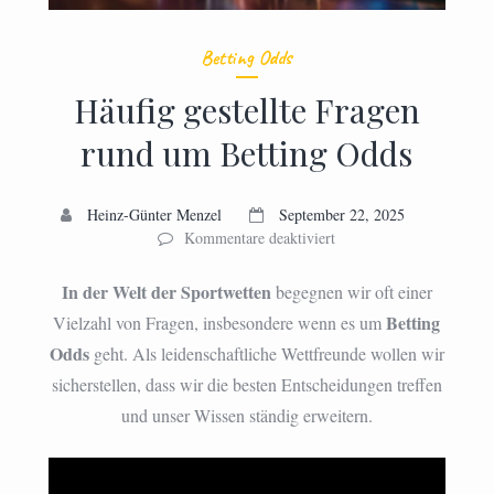
Betting Odds
Häufig gestellte Fragen
rund um Betting Odds
Heinz-Günter Menzel
September 22, 2025
für
Kommentare deaktiviert
Häufig
gestellte
In der Welt der Sportwetten
begegnen wir oft einer
Fragen
Betting
Vielzahl von Fragen, insbesondere wenn es um
rund
Odds
geht. Als leidenschaftliche Wettfreunde wollen wir
um
Betting
sicherstellen, dass wir die besten Entscheidungen treffen
Odds
und unser Wissen ständig erweitern.