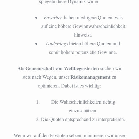
spiegeln diese Dynamik wider:
Favoriten
haben niedrigere Quoten, was
auf eine höhere Gewinnwahrscheinlichkeit
hinweist.
Underdogs
bieten höhere Quoten und
somit höhere potenzielle Gewinne.
Als Gemeinschaft von Wettbegeisterten
suchen wir
Risikomanagement
stets nach Wegen, unser
zu
optimieren. Dabei ist es wichtig:
Die Wahrscheinlichkeiten richtig
einzuschätzen.
Die Quoten entsprechend zu interpretieren.
Wenn wir auf den Favoriten setzen, minimieren wir unser