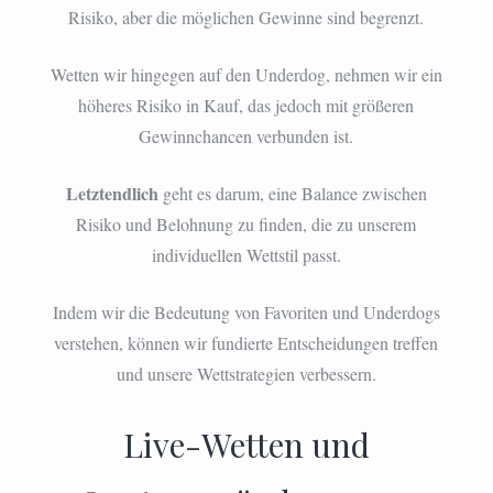
Risiko, aber die möglichen Gewinne sind begrenzt.
Wetten wir hingegen auf den Underdog, nehmen wir ein
höheres Risiko in Kauf, das jedoch mit größeren
Gewinnchancen verbunden ist.
Letztendlich
geht es darum, eine Balance zwischen
Risiko und Belohnung zu finden, die zu unserem
individuellen Wettstil passt.
Indem wir die Bedeutung von Favoriten und Underdogs
verstehen, können wir fundierte Entscheidungen treffen
und unsere Wettstrategien verbessern.
Live-Wetten und