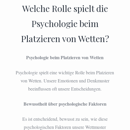
Welche Rolle spielt die
Psychologie beim
Platzieren von Wetten?
Psychologie beim Platzieren von Wetten
Psychologie spielt eine wichtige Rolle beim Platzieren
von Wetten. Unsere Emotionen und Denkmuster
beeinflussen oft unsere Entscheidungen.
Bewusstheit über psychologische Faktoren
Es ist entscheidend, bewusst zu sein, wie diese
psychologischen Faktoren unsere Wettmuster