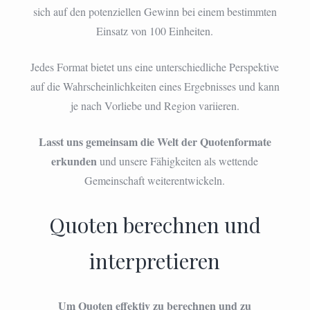
sich auf den potenziellen Gewinn bei einem bestimmten
Einsatz von 100 Einheiten.
Jedes Format bietet uns eine unterschiedliche Perspektive
auf die Wahrscheinlichkeiten eines Ergebnisses und kann
je nach Vorliebe und Region variieren.
Lasst uns gemeinsam die Welt der Quotenformate
erkunden
und unsere Fähigkeiten als wettende
Gemeinschaft weiterentwickeln.
Quoten berechnen und
interpretieren
Um Quoten effektiv zu berechnen und zu