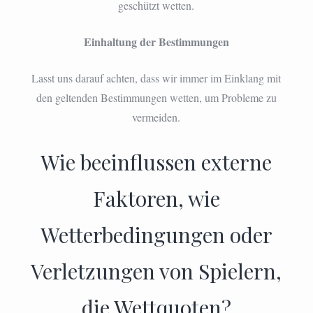
geschützt wetten.
Einhaltung der Bestimmungen
Lasst uns darauf achten, dass wir immer im Einklang mit
den geltenden Bestimmungen wetten, um Probleme zu
vermeiden.
Wie beeinflussen externe
Faktoren, wie
Wetterbedingungen oder
Verletzungen von Spielern,
die Wettquoten?