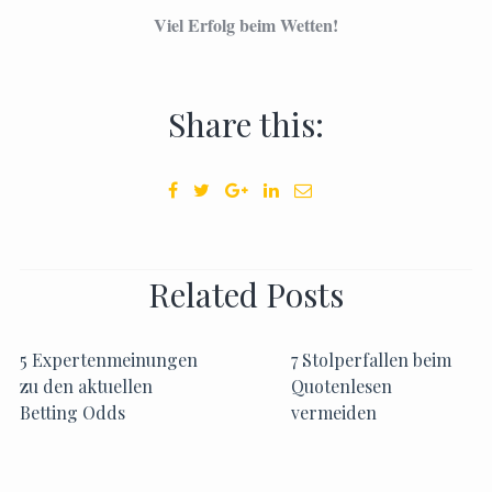
Viel Erfolg beim Wetten!
Share this:
Related Posts
5 Expertenmeinungen
7 Stolperfallen beim
zu den aktuellen
Quotenlesen
Betting Odds
vermeiden