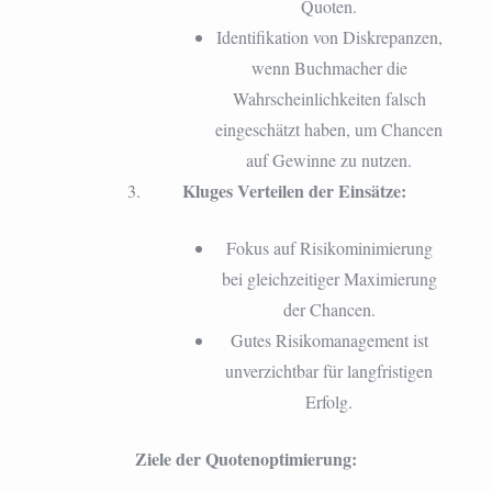
Quoten.
Identifikation von Diskrepanzen,
wenn Buchmacher die
Wahrscheinlichkeiten falsch
eingeschätzt haben, um Chancen
auf Gewinne zu nutzen.
Kluges Verteilen der Einsätze:
Fokus auf Risikominimierung
bei gleichzeitiger Maximierung
der Chancen.
Gutes Risikomanagement ist
unverzichtbar für langfristigen
Erfolg.
Ziele der Quotenoptimierung: