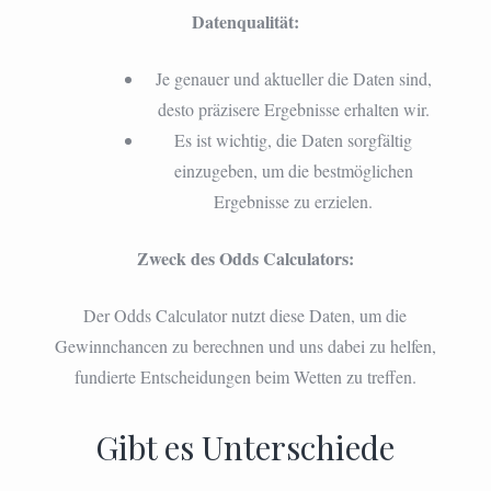
Datenqualität:
Je genauer und aktueller die Daten sind,
desto präzisere Ergebnisse erhalten wir.
Es ist wichtig, die Daten sorgfältig
einzugeben, um die bestmöglichen
Ergebnisse zu erzielen.
Zweck des Odds Calculators:
Der Odds Calculator nutzt diese Daten, um die
Gewinnchancen zu berechnen und uns dabei zu helfen,
fundierte Entscheidungen beim Wetten zu treffen.
Gibt es Unterschiede