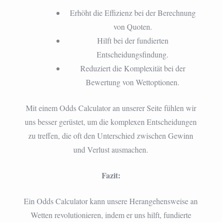
Erhöht die Effizienz bei der Berechnung
von Quoten.
Hilft bei der fundierten
Entscheidungsfindung.
Reduziert die Komplexität bei der
Bewertung von Wettoptionen.
Mit einem Odds Calculator an unserer Seite fühlen wir
uns besser gerüstet, um die komplexen Entscheidungen
zu treffen, die oft den Unterschied zwischen Gewinn
und Verlust ausmachen.
Fazit:
Ein Odds Calculator kann unsere Herangehensweise an
Wetten revolutionieren, indem er uns hilft, fundierte