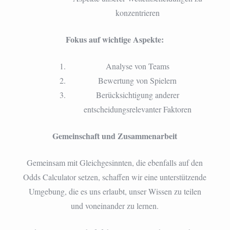
konzentrieren
Fokus auf wichtige Aspekte:
Analyse von Teams
Bewertung von Spielern
Berücksichtigung anderer
entscheidungsrelevanter Faktoren
Gemeinschaft und Zusammenarbeit
Gemeinsam mit Gleichgesinnten, die ebenfalls auf den
Odds Calculator setzen, schaffen wir eine unterstützende
Umgebung, die es uns erlaubt, unser Wissen zu teilen
und voneinander zu lernen.