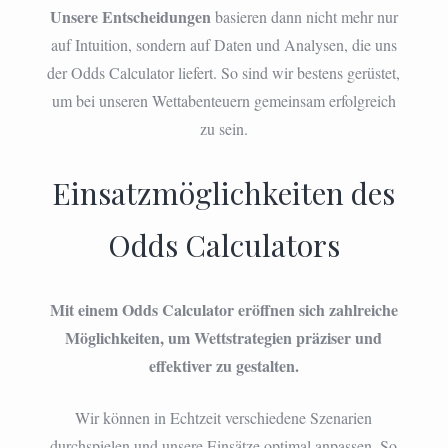
Unsere Entscheidungen
basieren dann nicht mehr nur
auf Intuition, sondern auf Daten und Analysen, die uns
der Odds Calculator liefert. So sind wir bestens gerüstet,
um bei unseren Wettabenteuern gemeinsam erfolgreich
zu sein.
Einsatzmöglichkeiten des
Odds Calculators
Mit einem Odds Calculator eröffnen sich zahlreiche
Möglichkeiten, um Wettstrategien präziser und
effektiver zu gestalten.
Wir können in Echtzeit verschiedene Szenarien
durchspielen und unsere Einsätze optimal anpassen. So