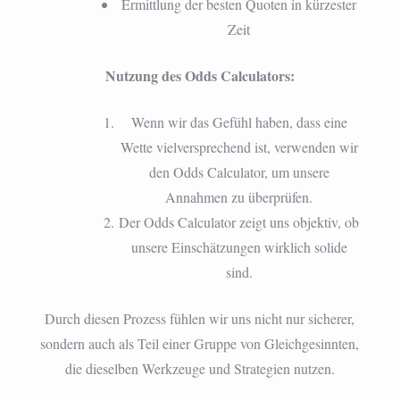
Ermittlung der besten Quoten in kürzester
Zeit
Nutzung des Odds Calculators:
Wenn wir das Gefühl haben, dass eine
Wette vielversprechend ist, verwenden wir
den Odds Calculator, um unsere
Annahmen zu überprüfen.
Der Odds Calculator zeigt uns objektiv, ob
unsere Einschätzungen wirklich solide
sind.
Durch diesen Prozess fühlen wir uns nicht nur sicherer,
sondern auch als Teil einer Gruppe von Gleichgesinnten,
die dieselben Werkzeuge und Strategien nutzen.