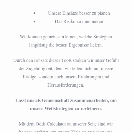
Unsere Einsätze besser zu planen
Das Risiko zu minimieren
Wir können gemeinsam lernen, welche Strategien
langfristig die besten Ergebnisse liefern.
Durch den Einsatz dieses Tools stärken wir unser Gefühl
der Zugehörigkeit, denn wir teilen nicht nur unsere
Erfolge, sondern auch unsere Erfahrungen und
Herausforderungen.
Lasst uns als Gemeinschaft zusammenarbeiten, um
unsere Wettstrategien zu verfeinern.
Mit dem Odds Calculator an unserer Seite sind wir
bestens gerüstet, um unsere Ziele zu erreichen und