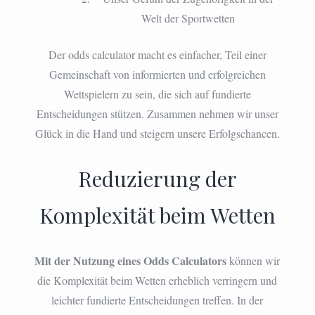
Welt der Sportwetten
Der odds calculator macht es einfacher, Teil einer
Gemeinschaft von informierten und erfolgreichen
Wettspielern zu sein, die sich auf fundierte
Entscheidungen stützen. Zusammen nehmen wir unser
Glück in die Hand und steigern unsere Erfolgschancen.
Reduzierung der
Komplexität beim Wetten
Mit der Nutzung eines Odds Calculators
können wir
die Komplexität beim Wetten erheblich verringern und
leichter fundierte Entscheidungen treffen. In der