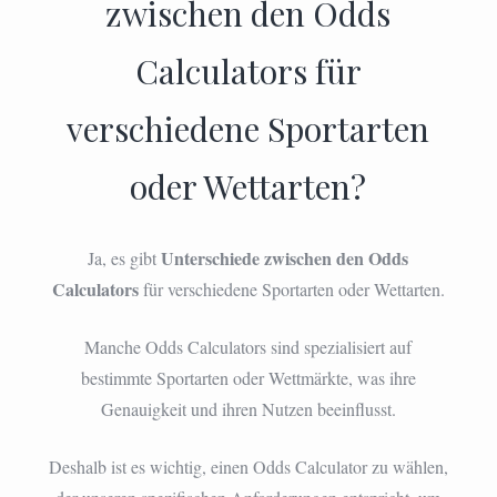
zwischen den Odds
Calculators für
verschiedene Sportarten
oder Wettarten?
Unterschiede zwischen den Odds
Ja, es gibt
Calculators
für verschiedene Sportarten oder Wettarten.
Manche Odds Calculators sind spezialisiert auf
bestimmte Sportarten oder Wettmärkte, was ihre
Genauigkeit und ihren Nutzen beeinflusst.
Deshalb ist es wichtig, einen Odds Calculator zu wählen,