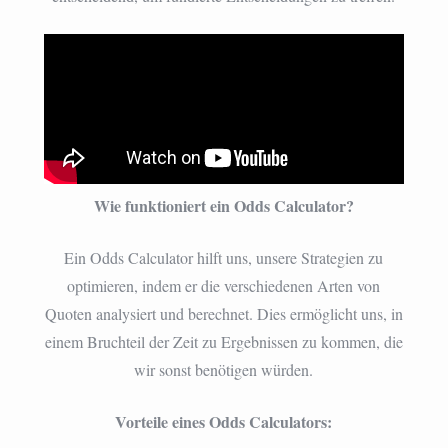
Wie funktioniert ein Odds Calculator?
Ein Odds Calculator hilft uns, unsere Strategien zu
optimieren, indem er die verschiedenen Arten von
Quoten analysiert und berechnet. Dies ermöglicht uns, in
einem Bruchteil der Zeit zu Ergebnissen zu kommen, die
wir sonst benötigen würden.
Vorteile eines Odds Calculators: