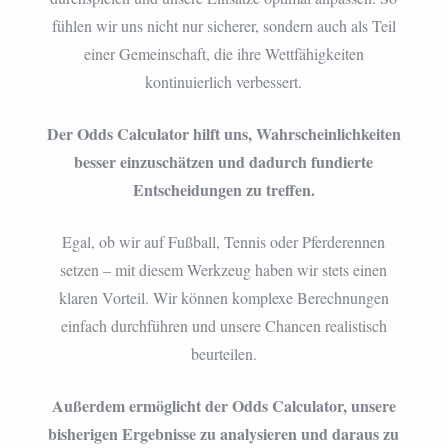
fühlen wir uns nicht nur sicherer, sondern auch als Teil
einer Gemeinschaft, die ihre Wettfähigkeiten
kontinuierlich verbessert.
Der Odds Calculator hilft uns, Wahrscheinlichkeiten
besser einzuschätzen und dadurch fundierte
Entscheidungen zu treffen.
Egal, ob wir auf Fußball, Tennis oder Pferderennen
setzen – mit diesem Werkzeug haben wir stets einen
klaren Vorteil. Wir können komplexe Berechnungen
einfach durchführen und unsere Chancen realistisch
beurteilen.
Außerdem ermöglicht der Odds Calculator, unsere
bisherigen Ergebnisse zu analysieren und daraus zu