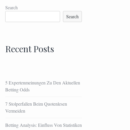
Search
Search
Recent Posts
5 Expertenmeinungen Zu Den Aktuellen
Betting Odds
7 Stolperfallen Beim Quotenlesen
Vermeiden
Betting Analysis: Einfluss Von Statistiken