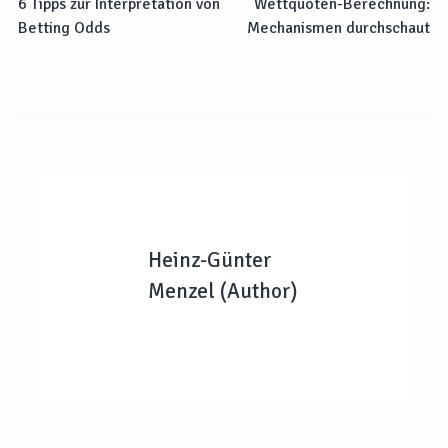
6 Tipps zur Interpretation von
Wettquoten-Berechnung:
Betting Odds
Mechanismen durchschaut
Heinz-Günter
Menzel (Author)