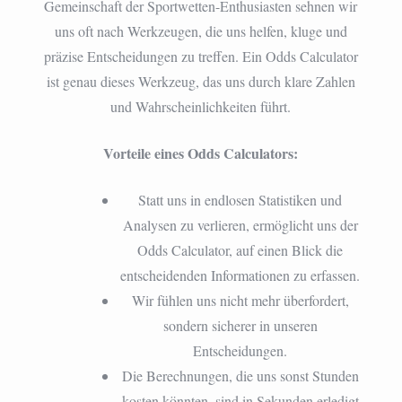
Gemeinschaft der Sportwetten-Enthusiasten sehnen wir
uns oft nach Werkzeugen, die uns helfen, kluge und
präzise Entscheidungen zu treffen. Ein Odds Calculator
ist genau dieses Werkzeug, das uns durch klare Zahlen
und Wahrscheinlichkeiten führt.
Vorteile eines Odds Calculators:
Statt uns in endlosen Statistiken und
Analysen zu verlieren, ermöglicht uns der
Odds Calculator, auf einen Blick die
entscheidenden Informationen zu erfassen.
Wir fühlen uns nicht mehr überfordert,
sondern sicherer in unseren
Entscheidungen.
Die Berechnungen, die uns sonst Stunden
kosten könnten, sind in Sekunden erledigt