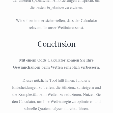
der unseren spezifischen Anforderungen entspricht, um
die besten Ergebnisse zu erzielen.
Wir sollten immer sicherstellen, dass der Calculator
relevant für unser Wettinteresse ist.
Conclusion
Mit einem Odds Calculator können Sie Ihre
Gewinnchancen beim Wetten erheblich verbessern.
Dieses nützliche Tool hilft Ihnen, fundierte
Entscheidungen zu treffen, die Effizienz zu steigern und
die Komplexität beim Wetten zu reduzieren. Nutzen Sie
den Calculator, um Ihre Wettstrategie zu optimieren und
schnelle Quotenanalysen durchzuführen.